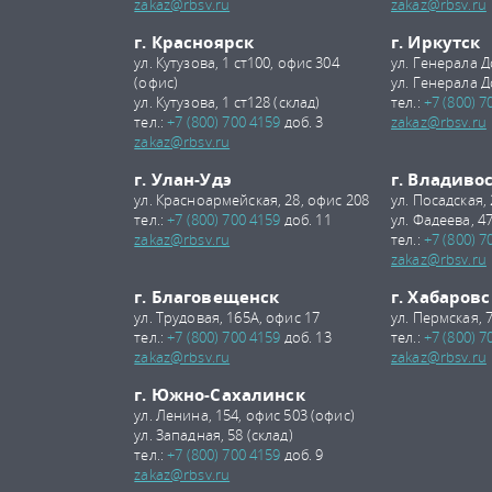
zakaz@rbsv.ru
zakaz@rbsv.ru
г. Красноярск
г. Иркутск
ул. Кутузова, 1 ст100, офис 304
ул. Генерала Д
(офис)
ул. Генерала Д
ул. Кутузова, 1 ст128 (склад)
тел.:
+7 (800) 7
тел.:
+7 (800) 700 4159
доб. 3
zakaz@rbsv.ru
zakaz@rbsv.ru
г. Улан-Удэ
г. Владиво
ул. Красноармейская, 28, офис 208
ул. Посадская,
тел.:
+7 (800) 700 4159
доб. 11
ул. Фадеева, 47
zakaz@rbsv.ru
тел.:
+7 (800) 7
zakaz@rbsv.ru
г. Благовещенск
г. Хабаровс
ул. Трудовая, 165А, офис 17
ул. Пермская, 
тел.:
+7 (800) 700 4159
доб. 13
тел.:
+7 (800) 7
zakaz@rbsv.ru
zakaz@rbsv.ru
г. Южно-Сахалинск
ул. Ленина, 154, офис 503 (офис)
ул. Западная, 58 (склад)
тел.:
+7 (800) 700 4159
доб. 9
zakaz@rbsv.ru