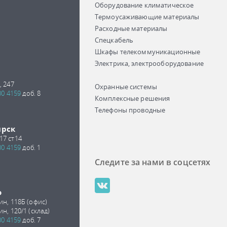
Оборудование климатическое
Термоусаживающие материалы
Расходные материалы
Спецкабель
Шкафы телекоммуникационные
Электрика, электрооборудование
, 247
Охранные системы
00 4159
доб. 8
Комплексные решения
Телефоны проводные
ирск
17 ст14
00 4159
доб. 1
Следите за нами в соцсетях
о
ин, 118Б (офис)
ин, 120/1 (склад)
00 4159
доб. 7