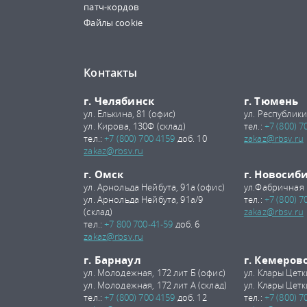
патч-кордов
Файлы cookie
Контакты
г. Челябинск
г. Тюмень
ул. Елькина, 81 (офис)
ул. Республики
ул. Кирова, 130Ф (склад)
тел.:
+7 (800) 7
тел.:
+7 (800) 700 4159
доб. 10
zakaz@rbsv.ru
zakaz@rbsv.ru
г. Омск
г. Новосиб
ул. Арнольда Нейбута, 91а (офис)
ул.Фабричная 
ул. Арнольда Нейбута, 91а/9
тел.:
+7 (800) 7
(склад)
zakaz@rbsv.ru
тел.:
+7 800 700-41-59
доб. 6
zakaz@rbsv.ru
г. Барнаул
г. Кемеров
ул. Молодежная, 172 лит Б (офис)
ул. Клары Цетк
ул. Молодежная, 172 лит А (склад)
ул. Клары Цетк
тел.:
+7 (800) 700 4159
доб. 12
тел.:
+7 (800) 7