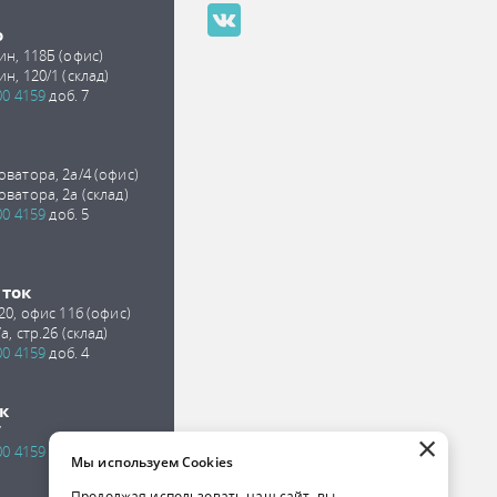
о
ин, 118Б (офис)
ин, 120/1 (склад)
00 4159
доб. 7
оватора, 2а/4 (офис)
оватора, 2а (склад)
00 4159
доб. 5
сток
 20, офис 11б (офис)
а, стр.26 (склад)
00 4159
доб. 4
к
7
×
00 4159
доб. 2
Мы используем Cookies
Продолжая использовать наш сайт, вы