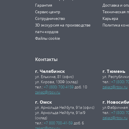
Гарантия
Доставка и оп
Сервис-центр
Техническая 
Сотрудничество
Карьера
3D экскурсия на производстве
Политика кон
патч-кордов
Файлы cookie
Контакты
г. Челябинск
г. Тюмень
ул. Елькина, 81 (офис)
ул. Республики
ул. Кирова, 130Ф (склад)
тел.:
+7 (800) 7
тел.:
+7 (800) 700 4159
доб. 10
zakaz@rbsv.ru
zakaz@rbsv.ru
г. Омск
г. Новосиб
ул. Арнольда Нейбута, 91а (офис)
ул.Фабричная 
ул. Арнольда Нейбута, 91а/9
тел.:
+7 (800) 7
(склад)
zakaz@rbsv.ru
тел.:
+7 800 700-41-59
доб. 6
zakaz@rbsv.ru