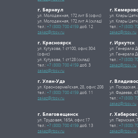
г. Барнаул
г. Кемеров
ул. Молодежная, 172 лит Б (офис)
ул. Клары Цетк
ул. Молодежная, 172 лит А (склад)
ул. Клары Цетк
тел.:
+7 (800) 700 4159
доб. 12
тел.:
+7 (800) 7
zakaz@rbsv.ru
zakaz@rbsv.ru
г. Красноярск
г. Иркутск
ул. Кутузова, 1 ст100, офис 304
ул. Генерала Д
(офис)
ул. Генерала Д
ул. Кутузова, 1 ст128 (склад)
тел.:
+7 (800) 7
тел.:
+7 (800) 700 4159
доб. 3
zakaz@rbsv.ru
zakaz@rbsv.ru
г. Улан-Удэ
г. Владиво
ул. Красноармейская, 28, офис 208
ул. Посадская,
тел.:
+7 (800) 700 4159
доб. 11
ул. Фадеева, 47
zakaz@rbsv.ru
тел.:
+7 (800) 7
zakaz@rbsv.ru
г. Благовещенск
г. Хабаровс
ул. Трудовая, 165А, офис 17
ул. Пермская, 
тел.:
+7 (800) 700 4159
доб. 13
тел.:
+7 (800) 7
zakaz@rbsv.ru
zakaz@rbsv.ru