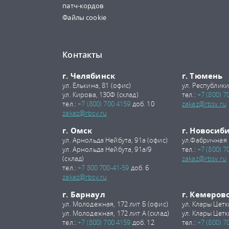
патч-кордов
Файлы cookie
Контакты
г. Челябинск
г. Тюмень
ул. Елькина, 81 (офис)
ул. Республики
ул. Кирова, 130Ф (склад)
тел.:
+7 (800) 7
тел.:
+7 (800) 700 4159
доб. 10
zakaz@rbsv.ru
zakaz@rbsv.ru
г. Омск
г. Новосиб
ул. Арнольда Нейбута, 91а (офис)
ул.Фабричная 
ул. Арнольда Нейбута, 91а/9
тел.:
+7 (800) 7
(склад)
zakaz@rbsv.ru
тел.:
+7 800 700-41-59
доб. 6
zakaz@rbsv.ru
г. Барнаул
г. Кемеров
ул. Молодежная, 172 лит Б (офис)
ул. Клары Цетк
ул. Молодежная, 172 лит А (склад)
ул. Клары Цетк
тел.:
+7 (800) 700 4159
доб. 12
тел.:
+7 (800) 7