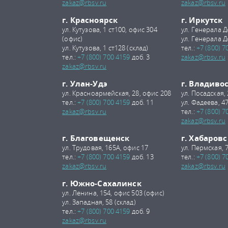
zakaz@rbsv.ru
zakaz@rbsv.ru
г. Красноярск
г. Иркутск
ул. Кутузова, 1 ст100, офис 304
ул. Генерала Д
(офис)
ул. Генерала Д
ул. Кутузова, 1 ст128 (склад)
тел.:
+7 (800) 7
тел.:
+7 (800) 700 4159
доб. 3
zakaz@rbsv.ru
zakaz@rbsv.ru
г. Улан-Удэ
г. Владиво
ул. Красноармейская, 28, офис 208
ул. Посадская,
тел.:
+7 (800) 700 4159
доб. 11
ул. Фадеева, 47
zakaz@rbsv.ru
тел.:
+7 (800) 7
zakaz@rbsv.ru
г. Благовещенск
г. Хабаровс
ул. Трудовая, 165А, офис 17
ул. Пермская, 
тел.:
+7 (800) 700 4159
доб. 13
тел.:
+7 (800) 7
zakaz@rbsv.ru
zakaz@rbsv.ru
г. Южно-Сахалинск
ул. Ленина, 154, офис 503 (офис)
ул. Западная, 58 (склад)
тел.:
+7 (800) 700 4159
доб. 9
zakaz@rbsv.ru