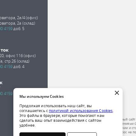
оватора, 2а/4 (офис)
оватора, 2а (склад)
00 4159
доб. 5
сток
 20, офис 11б (офис)
а, стр.26 (склад)
00 4159
доб. 4
к
7
×
00 4159
доб. 2
Мы используем Cookies
Продолжая использовать наш сайт, вы
соглашаетесь с
политикой использования Cookies
.
Это файлы в браузере, которые помогают нам
Обращаем ваше внимание на то, что данный сайт
сделать ваш опыт взаимодействия с сайтом
публичной офертой, определяемой положениями Ст
удобнее.
получения подробной информации о наличии и ст
компании по телефону или отправить запрос на п