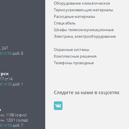
Оборудование климатическое
Термоусаживающие материалы
Расходные материалы
Спецкабель
Шкафы телекоммуникационные
Электрика, электрооборудование
, 247
Охранные системы
00 4159
доб. 8
Комплексные решения
Телефоны проводные
ирск
17 ст14
00 4159
доб. 1
Следите за нами в соцсетях
о
ин, 118Б (офис)
ин, 120/1 (склад)
00 4159
доб. 7