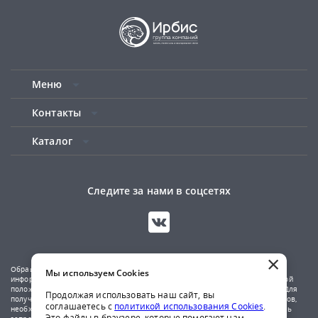
Меню
Контакты
Каталог
Следите за нами в соцсетях
×
Обращаем ваше внимание на то, что данный сайт носит исключительно
Мы используем Cookies
информационный характер и не является публичной офертой, определяемой
положениями Статьи 437(2) Гражданского кодекса Российской Федерации. Для
Продолжая использовать наш сайт, вы
получения подробной информации о наличии и стоимости указанных товаров,
соглашаетесь с
политикой использования Cookies
.
необходимо обратиться к менеджерам компании по телефону или отправить
Это файлы в браузере, которые помогают нам