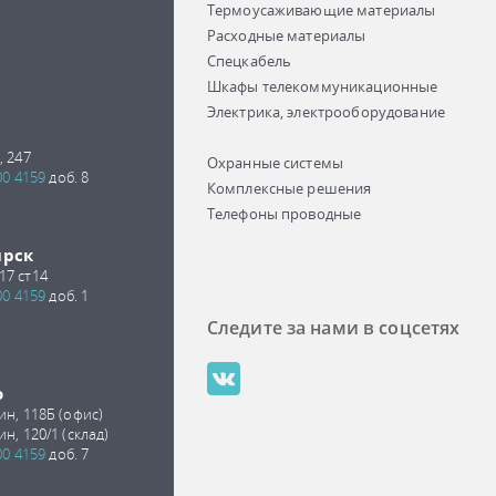
Термоусаживающие материалы
Расходные материалы
Спецкабель
Шкафы телекоммуникационные
Электрика, электрооборудование
, 247
Охранные системы
00 4159
доб. 8
Комплексные решения
Телефоны проводные
ирск
17 ст14
00 4159
доб. 1
Следите за нами в соцсетях
о
ин, 118Б (офис)
ин, 120/1 (склад)
00 4159
доб. 7