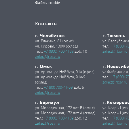
Файлы cookie
Контакты
г. Челябинск
г. Тюмень
ул. Елькина, 81 (офис)
ул. Республики
ул. Кирова, 130Ф (склад)
тел.:
+7 (800) 7
тел.:
+7 (800) 700 4159
доб. 10
zakaz@rbsv.ru
zakaz@rbsv.ru
г. Омск
г. Новосиб
ул. Арнольда Нейбута, 91а (офис)
ул.Фабричная 
ул. Арнольда Нейбута, 91а/9
тел.:
+7 (800) 7
(склад)
zakaz@rbsv.ru
тел.:
+7 800 700-41-59
доб. 6
zakaz@rbsv.ru
г. Барнаул
г. Кемеров
ул. Молодежная, 172 лит Б (офис)
ул. Клары Цетк
ул. Молодежная, 172 лит А (склад)
ул. Клары Цетк
тел.:
+7 (800) 700 4159
доб. 12
тел.:
+7 (800) 7
zakaz@rbsv.ru
zakaz@rbsv.ru