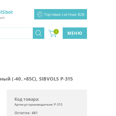
ISbot
Торговая система B2B
ram
0
МЕНЮ
ый (-40..+85C), SIBVOLS P-315
Код товара:
Артикул производителя: P-315
Остаток: 481