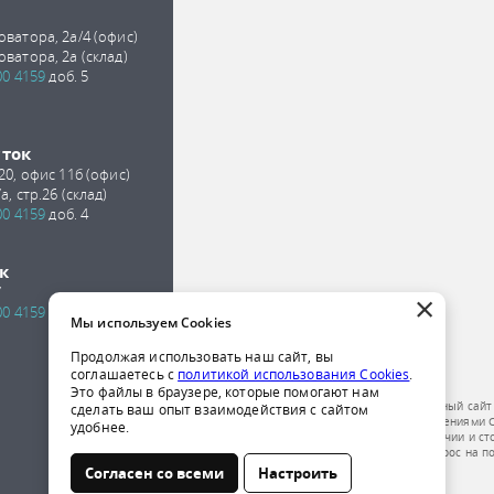
оватора, 2а/4 (офис)
оватора, 2а (склад)
00 4159
доб. 5
сток
 20, офис 11б (офис)
а, стр.26 (склад)
00 4159
доб. 4
к
7
×
00 4159
доб. 2
Мы используем Cookies
Продолжая использовать наш сайт, вы
соглашаетесь с
политикой использования Cookies
.
Это файлы в браузере, которые помогают нам
Обращаем ваше внимание на то, что данный сайт
сделать ваш опыт взаимодействия с сайтом
публичной офертой, определяемой положениями Ст
удобнее.
получения подробной информации о наличии и ст
компании по телефону или отправить запрос на п
Согласен со всеми
Настроить