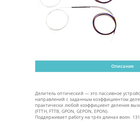
Описание
Делитель оптический — это пассивное устрой
направлений с заданным коэффициентом делени
практически любой коэффициент деления выход
(FTTH, FTTB, GPON, GEPON, EPON).
Поддерживает работу на трёх длинах волн: 1310