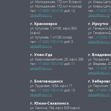
ул. Молодежная, 172 лит Б (офис)
ул. Клары Цетк
ул. Молодежная, 172 лит А (склад)
ул. Клары Цетк
тел.:
+7 (800) 700 4159
доб. 12
тел.:
+7 (800) 7
zakaz@rbsv.ru
zakaz@rbsv.ru
г. Красноярск
г. Иркутск
ул. Кутузова, 1 ст100, офис 304
ул. Генерала Д
(офис)
ул. Генерала Д
ул. Кутузова, 1 ст128 (склад)
тел.:
+7 (800) 7
тел.:
+7 (800) 700 4159
доб. 3
zakaz@rbsv.ru
zakaz@rbsv.ru
г. Улан-Удэ
г. Владиво
ул. Красноармейская, 28, офис 208
ул. Посадская,
тел.:
+7 (800) 700 4159
доб. 11
ул. Фадеева, 47
zakaz@rbsv.ru
тел.:
+7 (800) 7
zakaz@rbsv.ru
г. Благовещенск
г. Хабаровс
ул. Трудовая, 165А, офис 17
ул. Пермская, 
тел.:
+7 (800) 700 4159
доб. 13
тел.:
+7 (800) 7
zakaz@rbsv.ru
zakaz@rbsv.ru
г. Южно-Сахалинск
ул. Ленина, 154, офис 503 (офис)