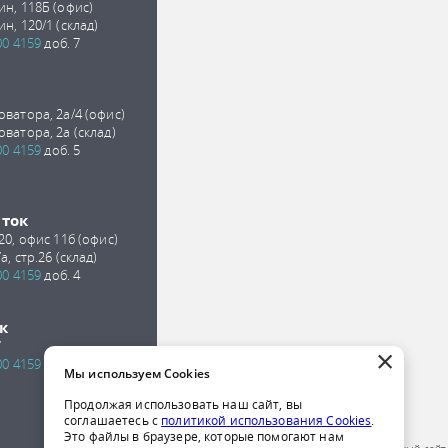
ин, 118Б (офис)
ин, 120/1 (склад)
00 4159
доб. 7
оватора, 2а/4 (офис)
оватора, 2а (склад)
00 4159
доб. 5
сток
 20, офис 11б (офис)
а, стр.26 (склад)
00 4159
доб. 4
к
7
×
00 4159
доб. 2
Мы используем Cookies
Продолжая использовать наш сайт, вы
соглашаетесь с
политикой использования Cookies
.
Это файлы в браузере, которые помогают нам