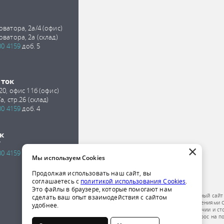
оватора, 2а/4 (офис)
оватора, 2а (склад)
00 4159
доб. 5
сток
 20, офис 11б (офис)
а, стр.26 (склад)
00 4159
доб. 4
к
7
×
00 4159
доб. 2
Мы используем Cookies
Продолжая использовать наш сайт, вы
соглашаетесь с
политикой использования Cookies
.
Это файлы в браузере, которые помогают нам
Обращаем ваше внимание на то, что данный сайт
сделать ваш опыт взаимодействия с сайтом
публичной офертой, определяемой положениями Ст
удобнее.
получения подробной информации о наличии и ст
компании по телефону или отправить запрос на п