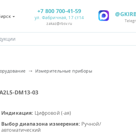
+7 800 700-41-59
@GKIRB
бирск
ул. Фабричная, 17 ст14
Teleg
zakaz@rbsv.ru
борудование
Измерительные приборы
A2L5-DM13-03
Индикация:
Цифровой (-ая)
Выбор диапазона измерения:
Ручной/
автоматический