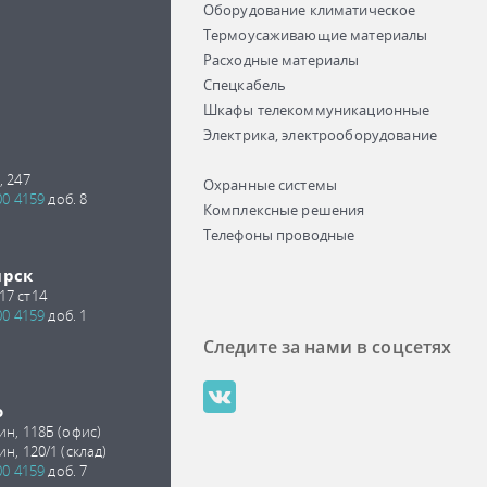
Оборудование климатическое
Термоусаживающие материалы
Расходные материалы
Спецкабель
Шкафы телекоммуникационные
Электрика, электрооборудование
, 247
Охранные системы
00 4159
доб. 8
Комплексные решения
Телефоны проводные
ирск
17 ст14
00 4159
доб. 1
Следите за нами в соцсетях
о
ин, 118Б (офис)
ин, 120/1 (склад)
00 4159
доб. 7