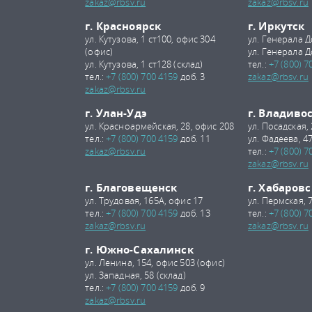
zakaz@rbsv.ru
zakaz@rbsv.ru
г. Красноярск
г. Иркутск
ул. Кутузова, 1 ст100, офис 304
ул. Генерала Д
(офис)
ул. Генерала Д
ул. Кутузова, 1 ст128 (склад)
тел.:
+7 (800) 7
тел.:
+7 (800) 700 4159
доб. 3
zakaz@rbsv.ru
zakaz@rbsv.ru
г. Улан-Удэ
г. Владиво
ул. Красноармейская, 28, офис 208
ул. Посадская,
тел.:
+7 (800) 700 4159
доб. 11
ул. Фадеева, 47
zakaz@rbsv.ru
тел.:
+7 (800) 7
zakaz@rbsv.ru
г. Благовещенск
г. Хабаровс
ул. Трудовая, 165А, офис 17
ул. Пермская, 
тел.:
+7 (800) 700 4159
доб. 13
тел.:
+7 (800) 7
zakaz@rbsv.ru
zakaz@rbsv.ru
г. Южно-Сахалинск
ул. Ленина, 154, офис 503 (офис)
ул. Западная, 58 (склад)
тел.:
+7 (800) 700 4159
доб. 9
zakaz@rbsv.ru