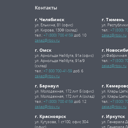
Контакты
г. Челябинск
г. Тюмень
ул. Елькина, 81 (офис)
ул. Республики
ул. Кирова, 130Ф (склад)
тел.:
+7 (800) 7
тел.:
+7 (800) 700 4159
доб. 10
zakaz@rbsv.ru
zakaz@rbsv.ru
г. Омск
г. Новосиб
ул. Арнольда Нейбута, 91а (офис)
ул.Фабричная 
ул. Арнольда Нейбута, 91а/9
тел.:
+7 (800) 7
(склад)
zakaz@rbsv.ru
тел.:
+7 800 700-41-59
доб. 6
zakaz@rbsv.ru
г. Барнаул
г. Кемеров
ул. Молодежная, 172 лит Б (офис)
ул. Клары Цетк
ул. Молодежная, 172 лит А (склад)
ул. Клары Цетк
тел.:
+7 (800) 700 4159
доб. 12
тел.:
+7 (800) 7
zakaz@rbsv.ru
zakaz@rbsv.ru
г. Красноярск
г. Иркутск
ул. Кутузова, 1 ст100, офис 304
ул. Генерала Д
(офис)
ул. Генерала Д