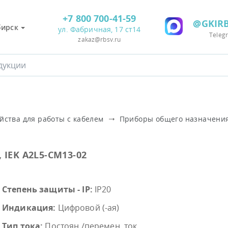
+7 800 700-41-59
@GKIRB
бирск
ул. Фабричная, 17 ст14
Teleg
zakaz@rbsv.ru
йства для работы с кабелем
Приборы общего назначени
IEK A2L5-CM13-02
Степень защиты - IP:
IP20
Индикация:
Цифровой (-ая)
Тип тока:
Постоян./перемен. ток