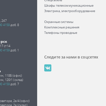
Спецкабель
Шкафы телекоммуникационные
Электрика, электрооборудование
, 247
Охранные системы
00 4159
доб. 8
Комплексные решения
Телефоны проводные
ирск
17 ст14
00 4159
доб. 1
Следите за нами в соцсетях
о
ин, 118Б (офис)
ин, 120/1 (склад)
00 4159
доб. 7
оватора, 2а/4 (офис)
оватора, 2а (склад)