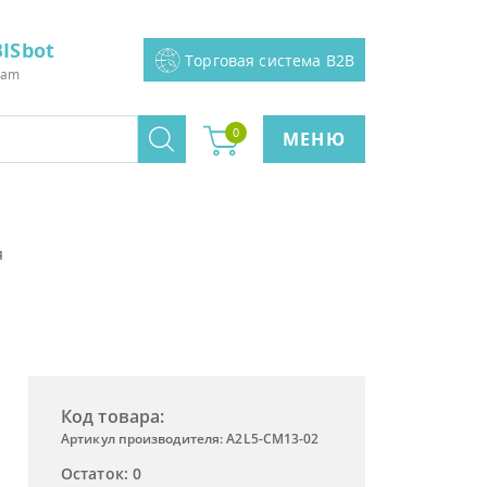
ISbot
Торговая система B2B
ram
0
МЕНЮ
я
Код товара:
Артикул производителя: A2L5-CM13-02
Остаток: 0