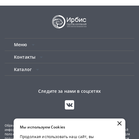
Меню
Контакты
Каталог
Следите за нами в соцсетях
×
Обращаем ваше внимание на то, что данный сайт носит исключительно
Мы используем Cookies
информационный характер и не является публичной офертой, определяемой
положениями Статьи 437(2) Гражданского кодекса Российской Федерации. Для
Продолжая использовать наш сайт, вы
получения подробной информации о наличии и стоимости указанных товаров,