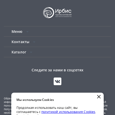
Меню
Контакты
Каталог
Следите за нами в соцсетях
×
Обращаем ваше внимание на то, что данный сайт носит исключительно
Мы используем Cookies
информационный характер и не является публичной офертой, определяемой
положениями Статьи 437(2) Гражданского кодекса Российской Федерации. Для
Продолжая использовать наш сайт, вы
получения подробной информации о наличии и стоимости указанных товаров,
соглашаетесь с
политикой использования Cookies
.
необходимо обратиться к менеджерам компании по телефону или отправить