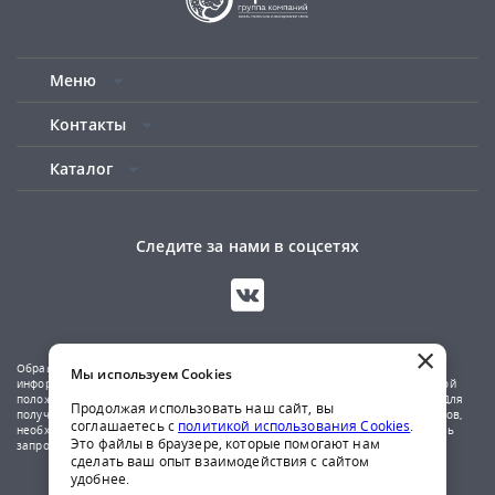
Меню
Контакты
Каталог
Следите за нами в соцсетях
×
Обращаем ваше внимание на то, что данный сайт носит исключительно
Мы используем Cookies
информационный характер и не является публичной офертой, определяемой
положениями Статьи 437(2) Гражданского кодекса Российской Федерации. Для
Продолжая использовать наш сайт, вы
получения подробной информации о наличии и стоимости указанных товаров,
соглашаетесь с
политикой использования Cookies
.
необходимо обратиться к менеджерам компании по телефону или отправить
Это файлы в браузере, которые помогают нам
запрос на почтовый адрес указанный в контактах.
сделать ваш опыт взаимодействия с сайтом
удобнее.