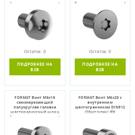
TORX30 DIN 7500С (50шт/
TORX30 DIN 7500M (20шт/
упак
упак) I
Остаток: 0
Остаток: 0
ПОДРОБНЕЕ НА
ПОДРОБНЕЕ НА
B2B
B2B
FORMAT Винт М6х16
FORMAT Винт М6х20 с
самонарезающий
внутренним
полукруглая головка
шестигранником DIN912
шестирадиусный шлиц
(20шт/упак) IEK
TORX30 DIN 7500С (20шт/
упак