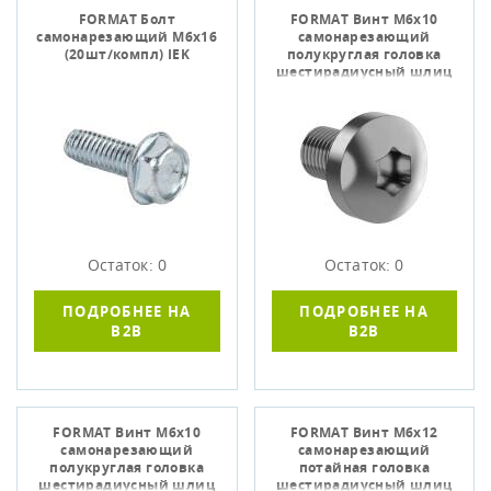
FORMAT Болт
FORMAT Винт М6х10
самонарезающий М6х16
самонарезающий
(20шт/компл) IEK
полукруглая головка
шестирадиусный шлиц
TORX30 DIN 7500С
(500шт/упа
Остаток: 0
Остаток: 0
ПОДРОБНЕЕ НА
ПОДРОБНЕЕ НА
B2B
B2B
FORMAT Винт М6х10
FORMAT Винт М6х12
самонарезающий
самонарезающий
полукруглая головка
потайная головка
шестирадиусный шлиц
шестирадиусный шлиц