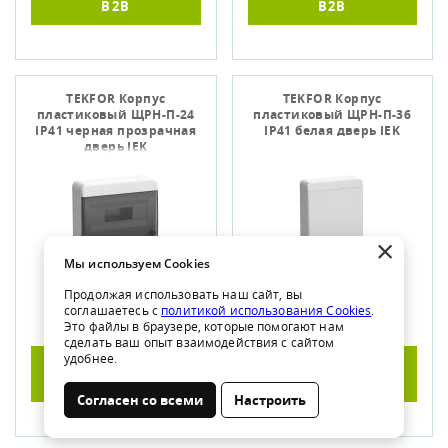
B2B
B2B
TEKFOR Корпус
TEKFOR Корпус
пластиковый ЩРН-П-24
пластиковый ЩРН-П-36
IP41 черная прозрачная
IP41 белая дверь IEK
дверь IEK
×
Мы используем Cookies
Продолжая использовать наш сайт, вы
соглашаетесь с
политикой использования Cookies
.
Остаток: 0
Остаток: 0
Это файлы в браузере, которые помогают нам
сделать ваш опыт взаимодействия с сайтом
удобнее.
ПОДРОБНЕЕ НА
ПОДРОБНЕЕ НА
B2B
B2B
Согласен со всеми
Настроить