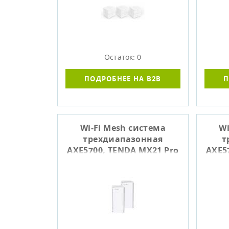
Остаток: 0
ПОДРОБНЕЕ НА B2B
П
Wi-Fi Mesh система
Wi
трехдиапазонная
т
AXE5700, TENDA MX21 Pro
AXE5
(2-pack)