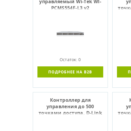
управляемый Wi-Tek WI-
у
PCMS554F-L3 v2
точк
Остаток: 0
ПОДРОБНЕЕ НА B2B
П
Контроллер для
управления до 500
у
точками доступа, D-Link
точк
DNH-1000