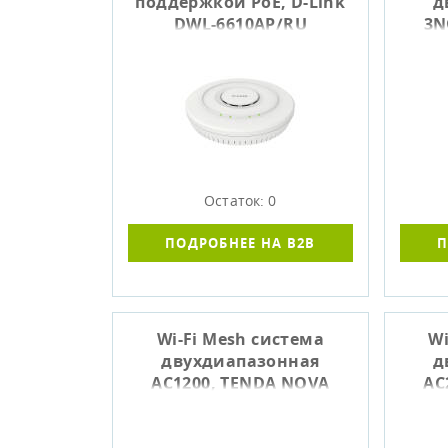
поддержкой PoE, D-Link
д
DWL-6610AP/RU
3N
Остаток: 0
ПОДРОБНЕЕ НА B2B
П
Wi-Fi Mesh система
Wi
двухдиапазонная
д
AC1200, TENDA NOVA
AC
MW6-3 (3-PACK)