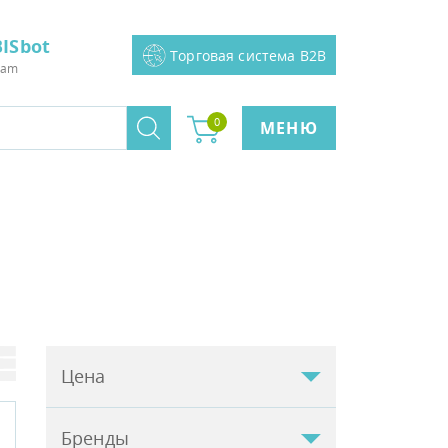
ISbot
Торговая система B2B
ram
0
МЕНЮ
Цена
Бренды