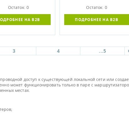
Остаток: 0
Остаток: 0
ОДРОБНЕЕ НА B2B
ПОДРОБНЕЕ НА B2B
3
4
...5
еспроводной доступ к существующей локальной сети или создае
ценно может функционировать только в паре с маршрутизаторо
венных местах.
теров;